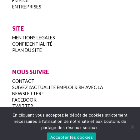
EMPLOI
ENTREPRISES
SITE
MENTIONS LÉGALES
CONFIDENTIALITÉ
PLAN DU SITE
NOUS SUIVRE
CONTACT
SUIVEZ L’ACTUALITÉ EMPLOI & RH AVEC LA
NEWSLETTER !
FACEBOOK
TWITTER
En cliquant vous acceptez le dépôt de cookies strictement
nécessaires à l'utilisation de notre site et aux boutons de
partage des réseaux sociaux.
Copyright 2022
Accepter les cookies