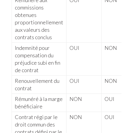
Rémunéré aux
OUI
NON
commissions
obtenues
proportionnellement
aux valeurs des
contrats conclus
Indemnité pour
OUI
NON
compensation du
préjudice subi en fin
de contrat
Renouvellement du
OUI
NON
contrat
Rémunéré à la marge
NON
OUI
bénéficiaire
Contrat régi par le
NON
OUI
droit commun des
contrats défini par le