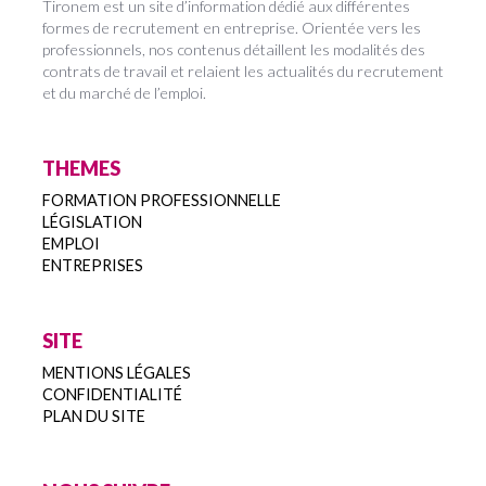
Tironem est un site d’information dédié aux différentes
formes de recrutement en entreprise. Orientée vers les
professionnels, nos contenus détaillent les modalités des
contrats de travail et relaient les actualités du recrutement
et du marché de l’emploi.
THEMES
FORMATION PROFESSIONNELLE
LÉGISLATION
EMPLOI
ENTREPRISES
SITE
MENTIONS LÉGALES
CONFIDENTIALITÉ
PLAN DU SITE