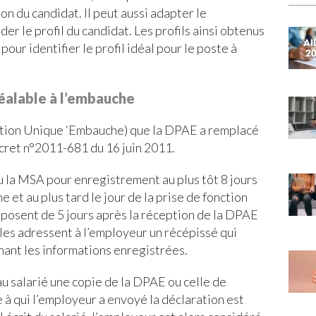
n du candidat. Il peut aussi adapter le
r le profil du candidat. Les profils ainsi obtenus
pour identifier le profil idéal pour le poste à
éalable à l’embauche
ration Unique ‘Embauche) que la DPAE a remplacé
cret n°2011-681 du 16 juin 2011.
ou la MSA pour enregistrement au plus tôt 8 jours
et au plus tard le jour de la prise de fonction
isposent de 5 jours après la réception de la DPAE
lles adressent à l’employeur un récépissé qui
ant les informations enregistrées.
u salarié une copie de la DPAE ou celle de
e à qui l’employeur a envoyé la déclaration est