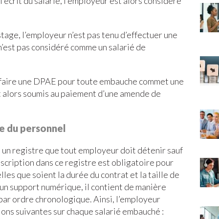
 écrit du salarié, l’employeur est alors considéré
tage, l’employeur n’est pas tenu d’effectuer une
 n’est pas considéré comme un salarié de
e faire une DPAE pour toute embauche commet une
est alors soumis au paiement d’une amende de
ue du personnel
 un registre que tout employeur doit détenir sauf
inscription dans ce registre est obligatoire pour
es que soient la durée du contrat et la taille de
 un support numérique, il contient de manière
par ordre chronologique. Ainsi, l’employeur
tions suivantes sur chaque salarié embauché :