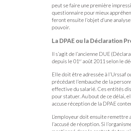
peut se faire une première impressio
questionnaire pour mieux appréhende
feront ensuite l’objet d’une analyse 
pouvoir.
La DPAE ou la Déclaration Pr
Il s’agit de l’ancienne DUE (Décla
depuis le 01
août 2011 selon le dé
er
Elle doit être adressée à l’Urssaf 
précédant l’embauche de la personne 
effective du salarié. Ces entités d
pour statuer. Au bout de ce délai, e
accuse réception de la DPAE conten
L’employeur doit ensuite remettre a
l’accusé de réception. Si l’organism