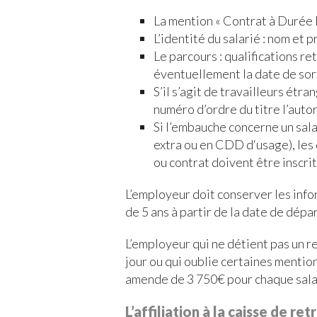
La mention « Contrat à Durée
L’identité du salarié : nom et 
Le parcours : qualifications re
éventuellement la date de sor
S’il s’agit de travailleurs étra
numéro d’ordre du titre l’autor
Si l’embauche concerne un sal
extra ou en CDD d‘usage), les
ou contrat doivent être inscrit
L’employeur doit conserver les info
de 5 ans à partir de la date de dépa
L’employeur qui ne détient pas un r
jour ou qui oublie certaines mentio
amende de 3 750€ pour chaque sala
L’affiliation à la caisse de r