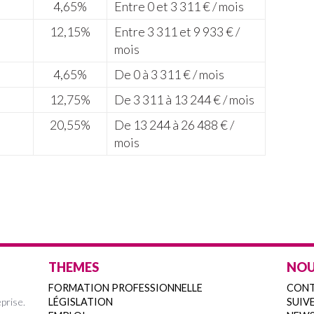
4,65%
Entre 0 et 3 311 € / mois
12,15%
Entre 3 311 et 9 933 € /
mois
4,65%
De 0 à 3 311 € / mois
12,75%
De 3 311 à 13 244 € / mois
20,55%
De 13 244 à 26 488 € /
mois
THEMES
NOU
FORMATION PROFESSIONNELLE
CON
prise.
LÉGISLATION
SUIVE