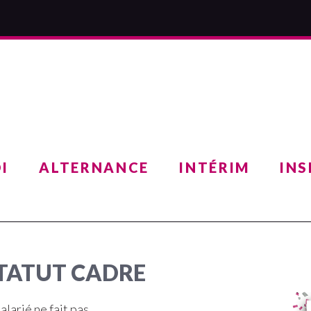
I
ALTERNANCE
INTÉRIM
INS
STATUT CADRE
alarié ne fait pas