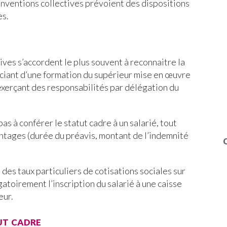
onventions collectives prévoient des dispositions
es.
ives s’accordent le plus souvent à reconnaitre la
iciant d’une formation du supérieur mise en œuvre
 exerçant des responsabilités par délégation du
pas à conférer le statut cadre à un salarié, tout
antages (durée du préavis, montant de l’indemnité
 des taux particuliers de cotisations sociales sur
toirement l’inscription du salarié à une caisse
eur.
ut cadre