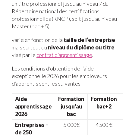
un titre professionnel jusqu’au niveau 7 du
Répertoire national des certifications
professionnelles (RNCP), soit jusqu’au niveau
Master (bac + 5).
varie en fonction de la
taille de l’entreprise
mais surtout du
niveau du diplôme ou titre
visé par le
contrat d’apprentissage
.
Les conditions d’obtention de l’aide
exceptionnelle 2026 pour les employeurs
d’apprentis sont les suivantes :
Aide
Formation
Formation
Form
apprentissage
jusqu’au
bac+2
bac
2026
bac
s
Entreprises –
5 000€
4 500 €
2 
de 250