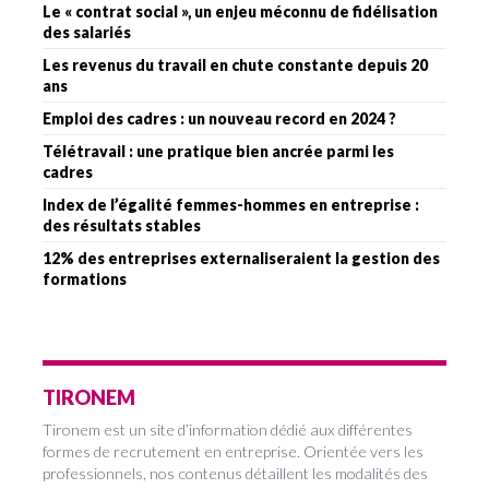
Le « contrat social », un enjeu méconnu de fidélisation
des salariés
Les revenus du travail en chute constante depuis 20
ans
Emploi des cadres : un nouveau record en 2024 ?
Télétravail : une pratique bien ancrée parmi les
cadres
Index de l’égalité femmes-hommes en entreprise :
des résultats stables
12% des entreprises externaliseraient la gestion des
formations
TIRONEM
Tironem est un site d’information dédié aux différentes
formes de recrutement en entreprise. Orientée vers les
professionnels, nos contenus détaillent les modalités des