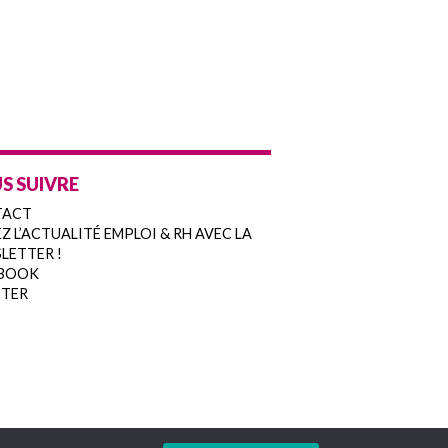
S SUIVRE
TACT
Z L’ACTUALITÉ EMPLOI & RH AVEC LA
LETTER !
BOOK
TER