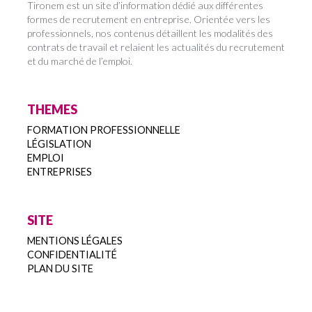
Tironem est un site d’information dédié aux différentes
formes de recrutement en entreprise. Orientée vers les
professionnels, nos contenus détaillent les modalités des
contrats de travail et relaient les actualités du recrutement
et du marché de l’emploi.
THEMES
FORMATION PROFESSIONNELLE
LÉGISLATION
EMPLOI
ENTREPRISES
SITE
MENTIONS LÉGALES
CONFIDENTIALITÉ
PLAN DU SITE