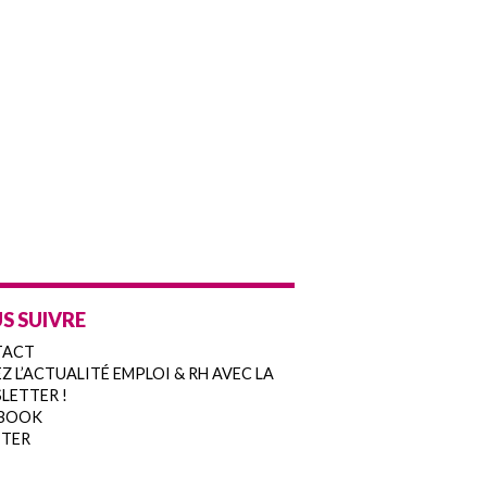
S SUIVRE
TACT
Z L’ACTUALITÉ EMPLOI & RH AVEC LA
LETTER !
BOOK
TER