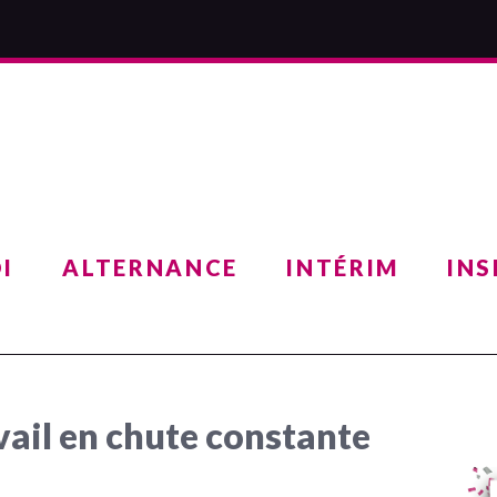
I
ALTERNANCE
INTÉRIM
INS
vail en chute constante