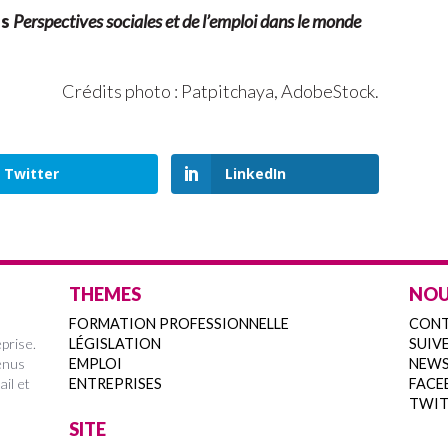
es
Perspectives sociales et de l’emploi dans le monde
Crédits photo : P
atpitchaya, AdobeStock.
Twitter
LinkedIn
THEMES
NOU
FORMATION PROFESSIONNELLE
CON
prise.
LÉGISLATION
SUIVE
enus
EMPLOI
NEWS
ail et
ENTREPRISES
FACE
TWIT
SITE