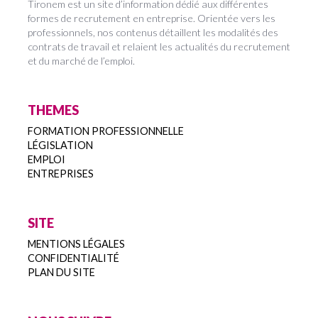
Tironem est un site d’information dédié aux différentes
formes de recrutement en entreprise. Orientée vers les
professionnels, nos contenus détaillent les modalités des
contrats de travail et relaient les actualités du recrutement
et du marché de l’emploi.
THEMES
FORMATION PROFESSIONNELLE
LÉGISLATION
EMPLOI
ENTREPRISES
SITE
MENTIONS LÉGALES
CONFIDENTIALITÉ
PLAN DU SITE