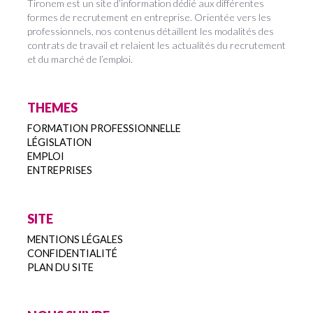
Tironem est un site d’information dédié aux différentes
formes de recrutement en entreprise. Orientée vers les
professionnels, nos contenus détaillent les modalités des
contrats de travail et relaient les actualités du recrutement
et du marché de l’emploi.
THEMES
FORMATION PROFESSIONNELLE
LÉGISLATION
EMPLOI
ENTREPRISES
SITE
MENTIONS LÉGALES
CONFIDENTIALITÉ
PLAN DU SITE