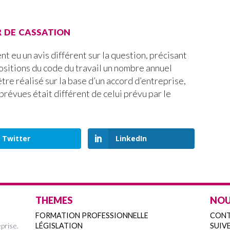
r de cassation
t eu un avis différent sur la question, précisant
sitions du code du travail un nombre annuel
re réalisé sur la base d’un accord d’entreprise,
prévues était différent de celui prévu par le
Twitter
LinkedIn
THEMES
NOU
FORMATION PROFESSIONNELLE
CON
prise.
LÉGISLATION
SUIVE