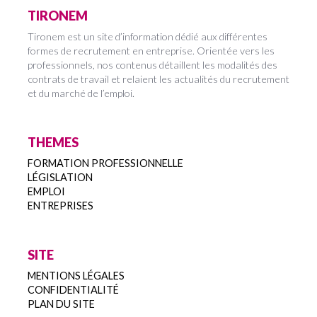
TIRONEM
Tironem est un site d’information dédié aux différentes
formes de recrutement en entreprise. Orientée vers les
professionnels, nos contenus détaillent les modalités des
contrats de travail et relaient les actualités du recrutement
et du marché de l’emploi.
THEMES
FORMATION PROFESSIONNELLE
LÉGISLATION
EMPLOI
ENTREPRISES
SITE
MENTIONS LÉGALES
CONFIDENTIALITÉ
PLAN DU SITE