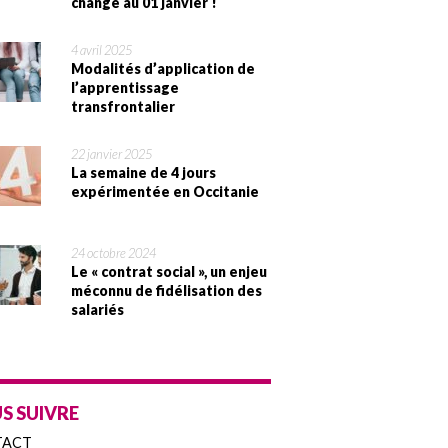
change au 01 janvier !
4 avril 2025
Modalités d’application de
l’apprentissage
transfrontalier
22 janvier 2025
La semaine de 4 jours
expérimentée en Occitanie
24 octobre 2024
Le « contrat social », un enjeu
méconnu de fidélisation des
salariés
S SUIVRE
TACT