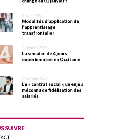
change au 01 janvier !
4 avril 2025
Modalités d’application de
l’apprentissage
transfrontalier
22 janvier 2025
La semaine de 4 jours
expérimentée en Occitanie
24 octobre 2024
Le « contrat social », un enjeu
méconnu de fidélisation des
salariés
S SUIVRE
TACT