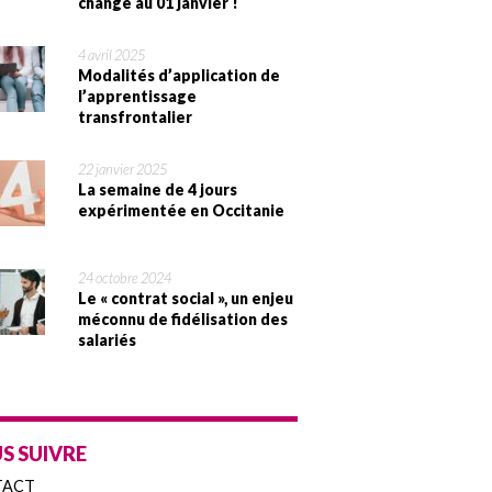
change au 01 janvier !
4 avril 2025
Modalités d’application de
l’apprentissage
transfrontalier
22 janvier 2025
La semaine de 4 jours
expérimentée en Occitanie
24 octobre 2024
Le « contrat social », un enjeu
méconnu de fidélisation des
salariés
S SUIVRE
TACT