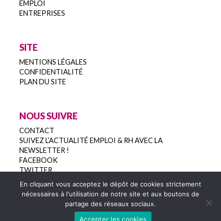
EMPLOI
ENTREPRISES
SITE
MENTIONS LÉGALES
CONFIDENTIALITÉ
PLAN DU SITE
NOUS SUIVRE
CONTACT
SUIVEZ L’ACTUALITÉ EMPLOI & RH AVEC LA
NEWSLETTER !
FACEBOOK
TWITTER
En cliquant vous acceptez le dépôt de cookies strictement
nécessaires à l'utilisation de notre site et aux boutons de
partage des réseaux sociaux.
Copyright 2022
Accepter les cookies