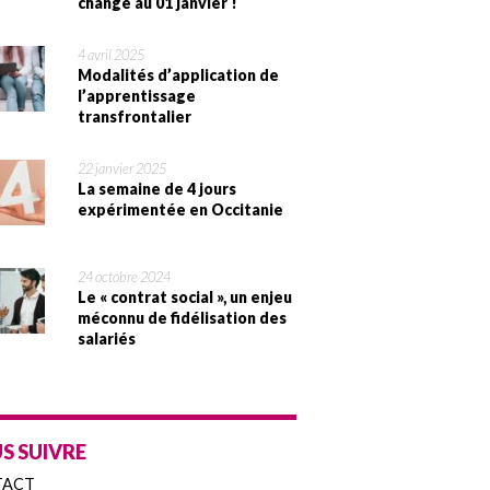
change au 01 janvier !
4 avril 2025
Modalités d’application de
l’apprentissage
transfrontalier
22 janvier 2025
La semaine de 4 jours
expérimentée en Occitanie
24 octobre 2024
Le « contrat social », un enjeu
méconnu de fidélisation des
salariés
S SUIVRE
TACT