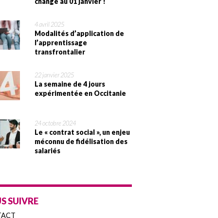
change au 01 janvier !
4 avril 2025
Modalités d’application de
l’apprentissage
transfrontalier
22 janvier 2025
La semaine de 4 jours
expérimentée en Occitanie
24 octobre 2024
Le « contrat social », un enjeu
méconnu de fidélisation des
salariés
S SUIVRE
TACT