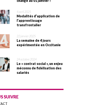
change au 01 janvier !
4 avril 2025
Modalités d’application de
l’apprentissage
transfrontalier
22 janvier 2025
La semaine de 4 jours
expérimentée en Occitanie
24 octobre 2024
Le « contrat social », un enjeu
méconnu de fidélisation des
salariés
S SUIVRE
TACT