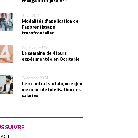
change au 01 janvier !
4 avril 2025
Modalités d’application de
l’apprentissage
transfrontalier
22 janvier 2025
La semaine de 4 jours
expérimentée en Occitanie
24 octobre 2024
Le « contrat social », un enjeu
méconnu de fidélisation des
salariés
S SUIVRE
TACT