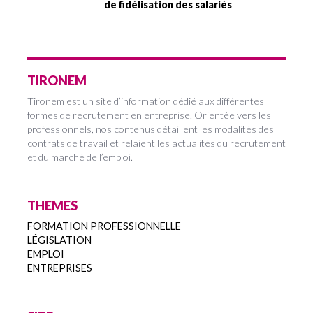
de fidélisation des salariés
TIRONEM
Tironem est un site d’information dédié aux différentes
formes de recrutement en entreprise. Orientée vers les
professionnels, nos contenus détaillent les modalités des
contrats de travail et relaient les actualités du recrutement
et du marché de l’emploi.
THEMES
FORMATION PROFESSIONNELLE
LÉGISLATION
EMPLOI
ENTREPRISES