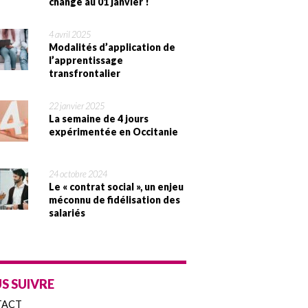
change au 01 janvier !
4 avril 2025
Modalités d’application de
l’apprentissage
transfrontalier
22 janvier 2025
La semaine de 4 jours
expérimentée en Occitanie
24 octobre 2024
Le « contrat social », un enjeu
méconnu de fidélisation des
salariés
S SUIVRE
TACT