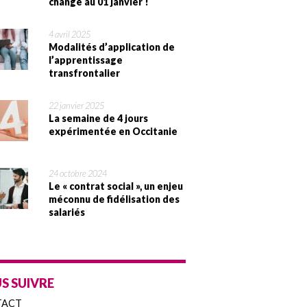
change au 01 janvier !
4 avril 2025
Modalités d’application de
l’apprentissage
transfrontalier
22 janvier 2025
La semaine de 4 jours
expérimentée en Occitanie
24 octobre 2024
Le « contrat social », un enjeu
méconnu de fidélisation des
salariés
S SUIVRE
TACT