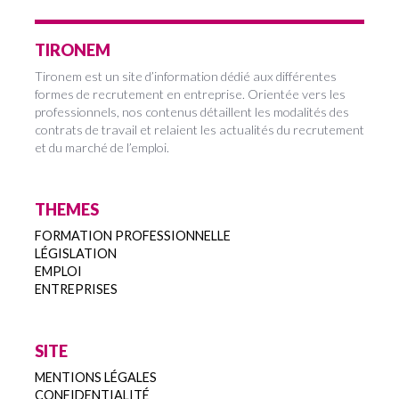
TIRONEM
Tironem est un site d’information dédié aux différentes
formes de recrutement en entreprise. Orientée vers les
professionnels, nos contenus détaillent les modalités des
contrats de travail et relaient les actualités du recrutement
et du marché de l’emploi.
THEMES
FORMATION PROFESSIONNELLE
LÉGISLATION
EMPLOI
ENTREPRISES
SITE
MENTIONS LÉGALES
CONFIDENTIALITÉ