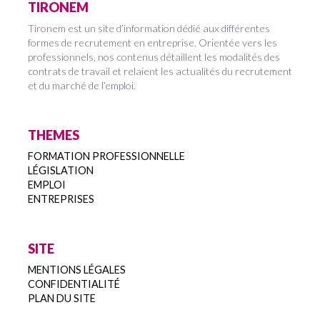
TIRONEM
Tironem est un site d’information dédié aux différentes
formes de recrutement en entreprise. Orientée vers les
professionnels, nos contenus détaillent les modalités des
contrats de travail et relaient les actualités du recrutement
et du marché de l’emploi.
THEMES
FORMATION PROFESSIONNELLE
LÉGISLATION
EMPLOI
ENTREPRISES
SITE
MENTIONS LÉGALES
CONFIDENTIALITÉ
PLAN DU SITE