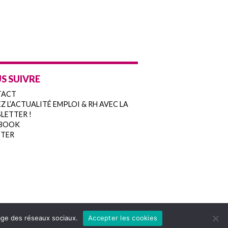
S SUIVRE
TACT
Z L’ACTUALITÉ EMPLOI & RH AVEC LA
LETTER !
BOOK
TER
tage des réseaux sociaux.
Accepter les cookies