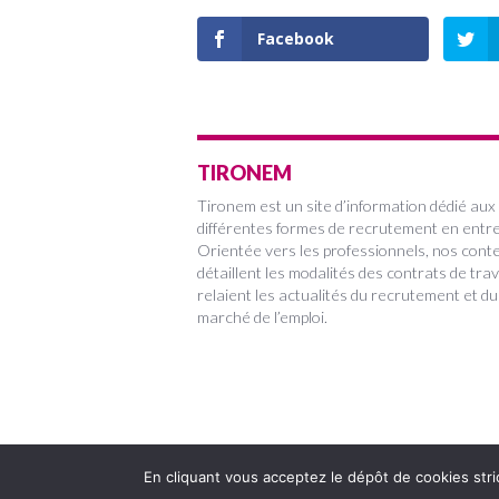
Facebook
TIRONEM
Tironem est un site d’information dédié aux
différentes formes de recrutement en entre
Orientée vers les professionnels, nos cont
détaillent les modalités des contrats de trav
relaient les actualités du recrutement et du
marché de l’emploi.
Copyright 2022
En cliquant vous acceptez le dépôt de cookies stri