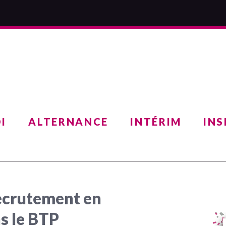
I
ALTERNANCE
INTÉRIM
INS
recrutement en
s le BTP