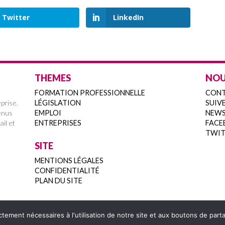
Twitter
LinkedIn
THEMES
NOU
FORMATION PROFESSIONNELLE
CON
prise.
LÉGISLATION
SUIVE
enus
EMPLOI
NEWS
ail et
ENTREPRISES
FACE
TWIT
SITE
MENTIONS LÉGALES
CONFIDENTIALITÉ
PLAN DU SITE
ctement nécessaires à l'utilisation de notre site et aux boutons de par