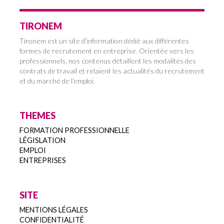
TIRONEM
Tironem est un site d’information dédié aux différentes
formes de recrutement en entreprise. Orientée vers les
professionnels, nos contenus détaillent les modalités des
contrats de travail et relaient les actualités du recrutement
et du marché de l’emploi.
THEMES
FORMATION PROFESSIONNELLE
LÉGISLATION
EMPLOI
ENTREPRISES
SITE
MENTIONS LÉGALES
CONFIDENTIALITÉ