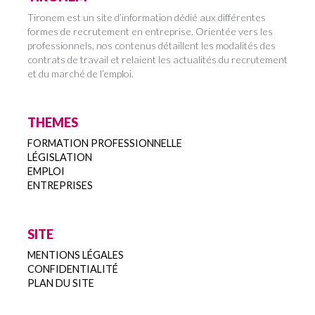
Tironem est un site d’information dédié aux différentes
formes de recrutement en entreprise. Orientée vers les
professionnels, nos contenus détaillent les modalités des
contrats de travail et relaient les actualités du recrutement
et du marché de l’emploi.
THEMES
FORMATION PROFESSIONNELLE
LÉGISLATION
EMPLOI
ENTREPRISES
SITE
MENTIONS LÉGALES
CONFIDENTIALITÉ
PLAN DU SITE