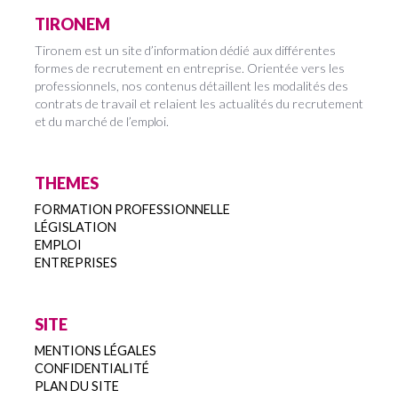
TIRONEM
Tironem est un site d’information dédié aux différentes
formes de recrutement en entreprise. Orientée vers les
professionnels, nos contenus détaillent les modalités des
contrats de travail et relaient les actualités du recrutement
et du marché de l’emploi.
THEMES
FORMATION PROFESSIONNELLE
LÉGISLATION
EMPLOI
ENTREPRISES
SITE
MENTIONS LÉGALES
CONFIDENTIALITÉ
PLAN DU SITE