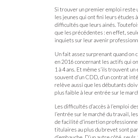
Si trouver un premier emploi reste 
les jeunes qui ont fini leurs études
difficultés que leurs ainés. Toutefo
que les précédentes : en effet, se
inquiets sur leur avenir professio
Un fait assez surprenant quand on 
en 2016 concernant les actifs qui on
1 à 4 ans. Et même s’ils trouvent un
souvent d’un CDD, d’un contrat int
relève aussi que les débutants doiv
plus faible à leur entrée sur le marc
Les difficultés d’accès à l’emploi de
l’entrée sur le marché du travail, l
de facilité d’insertion professionnel
titulaires au plus du brevet sont pa
d’embauche. D’un autre côté, seuls