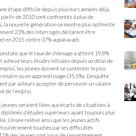
une étape difficile depuis plusieurs années déjà,
 à partir de 2010 sont confrontés à plus de
is, la nouvelle génération se montre plus optimiste
ulement 23% des interrogés déclarent être
nnel en 2015 contre 37% auparavant.
constate que le taux de chômage a atteint 19,8%
t achevé leurs études initiales depuis un délai de
 emploi, les jeunes doivent se contenter le plus
érimaire ou en apprentissage (35,5%). L’enquête
ent par ailleurs accepter de percevoir un salaire
hé de l’emploi.
s jeunes seraient liées aux écarts de situations à
es diplômés d’études supérieurs ayant toujours plus
le. L’Insee relève ainsi que les jeunes actifs
rticulièrement touchés par les difficultés
 11% des jeunes sont issus de l’enseignement