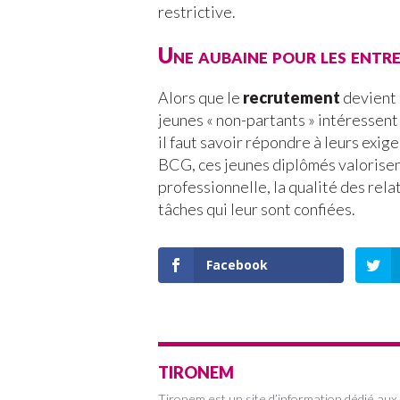
restrictive.
Une aubaine pour les entre
Alors que le
recrutement
devient d
jeunes « non-partants » intéressen
il faut savoir répondre à leurs exi
BCG, ces jeunes diplômés valorisent
professionnelle, la qualité des rela
tâches qui leur sont confiées.
Facebook
TIRONEM
Tironem est un site d’information dédié aux