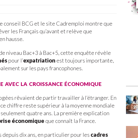
de conseil BCG et le site Cadremploi montre que
êver les Français qu’avant et relève que
en hausse.
e niveau Bac+3 à Bac+5, cette enquête révèle
més
pour l’
expatriation
est toujours importante,
ipalement sur les pays francophones.
e avec la croissance économique
ées rêvaient de partir travailler à l’étranger. En
i ce chiffre reste supérieur à la moyenne mondiale
en seulement quatre ans. La première explication
prise économique
que connaît la France.
 depuis dix ans, en particulier pour les
cadres