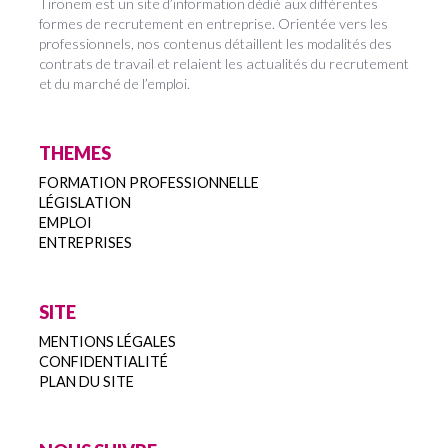
Tironem est un site d’information dédié aux différentes
formes de recrutement en entreprise. Orientée vers les
professionnels, nos contenus détaillent les modalités des
contrats de travail et relaient les actualités du recrutement
et du marché de l’emploi.
THEMES
FORMATION PROFESSIONNELLE
LÉGISLATION
EMPLOI
ENTREPRISES
SITE
MENTIONS LÉGALES
CONFIDENTIALITÉ
PLAN DU SITE