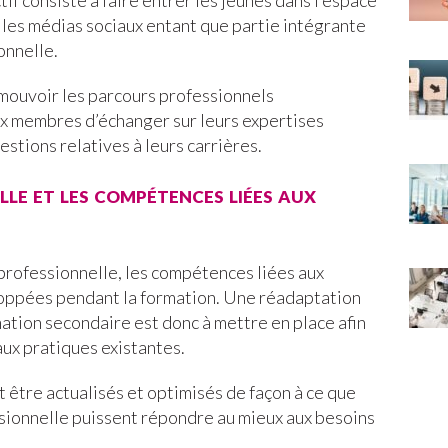
if consiste à faire entrer les jeunes dans l’espace
t les médias sociaux entant que partie intégrante
onnelle.
romouvoir les parcours professionnels
x membres d’échanger sur leurs expertises
stions relatives à leurs carrières.
lle et les compétences liées aux
 professionnelle, les compétences liées aux
loppées pendant la formation. Une réadaptation
rmation secondaire est donc à mettre en place afin
aux pratiques existantes.
t être actualisés et optimisés de façon à ce que
ssionnelle puissent répondre au mieux aux besoins