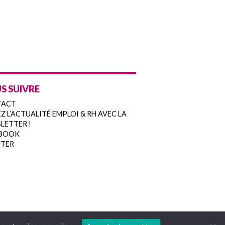
S SUIVRE
TACT
Z L’ACTUALITÉ EMPLOI & RH AVEC LA
LETTER !
BOOK
TER