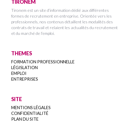
TIRONEM
Tironem est un site d’information dédié aux différentes
formes de recrutement en entreprise. Orientée vers les
professionnels, nos contenus détaillent les modalités des
contrats de travail et relaient les actualités du recrutement
et du marché de l’emploi.
THEMES
FORMATION PROFESSIONNELLE
LÉGISLATION
EMPLOI
ENTREPRISES
SITE
MENTIONS LÉGALES
CONFIDENTIALITÉ
PLAN DU SITE