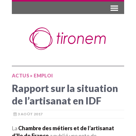
ACTUS
»
EMPLOI
Rapport sur la situation
de l’artisanat en IDF
3 AOÛT 2017
La
Chambre des métiers et de l’artisanat
d’Ile de France
a publié une note de