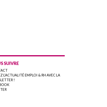
S SUIVRE
TACT
Z L’ACTUALITÉ EMPLOI & RH AVEC LA
LETTER !
BOOK
TER