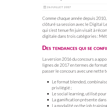
26 JUILLET 2017
Comme chaque année depuis 2010, 
clôturé sa session avec le Digital
qui s’est tenue fin juin visait à ré
digitale dans trois catégories : Mé
Des tendances qui se conf
La version 2016 du concours a appor
lignes de 2017 en termes de formati
passer le concours avec une nette t
Le format blended, combinaison
privilégié ;
Le social learning, utilisé pou
La gamification présente dans 
La modalité on the job training