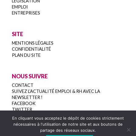
LÉGISLATION
EMPLOI
ENTREPRISES
SITE
MENTIONS LÉGALES
CONFIDENTIALITÉ
PLAN DU SITE
NOUS SUIVRE
CONTACT
SUIVEZ L’ACTUALITÉ EMPLOI & RH AVEC LA
NEWSLETTER !
FACEBOOK
TWITTER
En cliquant vous acceptez le dépôt de cookies strictement
nécessaires à l'utilisation de notre site et aux boutons de
partage des réseaux sociaux.
Copyright 2022