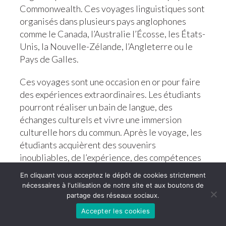
Commonwealth. Ces voyages linguistiques sont
organisés dans plusieurs pays anglophones
comme le Canada, l’Australie l’Écosse, les États-
Unis, la Nouvelle-Zélande, l’Angleterre ou le
Pays de Galles.
Ces voyages sont une occasion en or pour faire
des expériences extraordinaires. Les étudiants
pourront réaliser un bain de langue, des
échanges culturels et vivre une immersion
culturelle hors du commun. Après le voyage, les
étudiants acquièrent des souvenirs
inoubliables, de l’expérience, des compétences
linguistiques en anglais. De cette façon, ils
En cliquant vous acceptez le dépôt de cookies strictement
peuvent entrer dans le monde du travail de
nécessaires à l'utilisation de notre site et aux boutons de
manière sereine et même améliorer leur
partage des réseaux sociaux.
rémunération.
Accepter les cookies