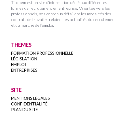
Tironem est un site d’information dédié aux différentes
formes de recrutement en entreprise. Orientée vers les
professionnels, nos contenus détaillent les modalités des
contrats de travail et relaient les actualités du recrutement
et du marché de l’emploi.
THEMES
FORMATION PROFESSIONNELLE
LÉGISLATION
EMPLOI
ENTREPRISES
SITE
MENTIONS LÉGALES
CONFIDENTIALITÉ
PLAN DU SITE