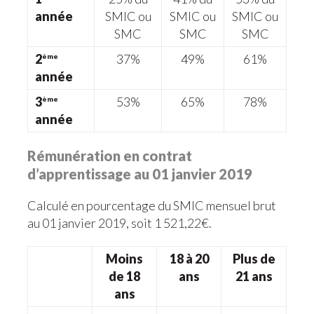
année
SMIC ou
SMIC ou
SMIC ou
SMC
SMC
SMC
2
37%
49%
61%
ème
année
3
53%
65%
78%
ème
année
Rémunération en contrat
d’apprentissage au 01 janvier 2019
Calculé en pourcentage du SMIC mensuel brut
au 01 janvier 2019, soit 1 521,22€.
Moins
18 à 20
Plus de
de 18
ans
21 ans
ans