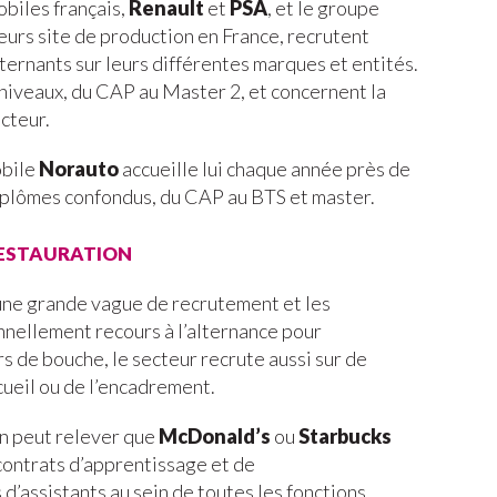
biles français,
Renault
et
PSA
, et le groupe
ieurs site de production en France, recrutent
lternants sur leurs différentes marques et entités.
 niveaux, du CAP au Master 2, et concernent la
cteur.
obile
Norauto
accueille lui chaque année près de
iplômes confondus, du CAP au BTS et master.
restauration
 une grande vague de recrutement et les
nnellement recours à l’alternance pour
 de bouche, le secteur recrute aussi sur de
cueil ou de l’encadrement.
on peut relever que
McDonald’s
ou
Starbucks
contrats d’apprentissage et de
d’assistants au sein de toutes les fonctions