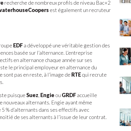
re
recherche de nombreux profils de niveau Bac+2
waterhouseCoopers
est également un recruteur
groupe
EDF
a développé une véritable gestion des
nces basée sur l’alternance. L’entreprise
fectifs en alternance chaque année sur ses
ste le principal employeur en alternance du
ne sont pas en reste, à l’image de
RTE
qui recrute
s.
este puisque
Suez
,
Engie
ou
GRDF
accueille
de nouveaux alternants. Engie ayant même
 5 % d’alternants dans ses effectifs avec
oitié de ses alternants à l’issue de leur contrat.