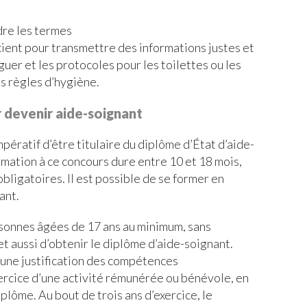
dre les termes
scient pour transmettre des informations justes et
iguer et les protocoles pour les toilettes ou les
les règles d’hygiène.
 devenir aide-soignant
mpératif d’être titulaire du diplôme d’État d’aide-
rmation à ce concours dure entre 10 et 18 mois,
bligatoires. Il est possible de se former en
ant.
rsonnes âgées de 17 ans au minimum, sans
 aussi d’obtenir le diplôme d’aide-soignant.
r une justification des compétences
ercice d’une activité rémunérée ou bénévole, en
plôme. Au bout de trois ans d’exercice, le