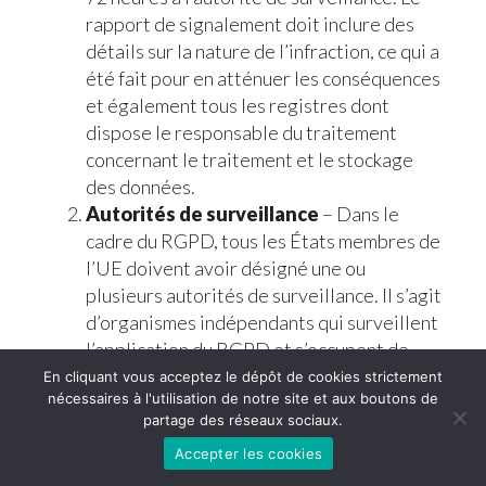
rapport de signalement doit inclure des
détails sur la nature de l’infraction, ce qui a
été fait pour en atténuer les conséquences
et également tous les registres dont
dispose le responsable du traitement
concernant le traitement et le stockage
des données.
Autorités de surveillance
– Dans le
cadre du RGPD, tous les États membres de
l’UE doivent avoir désigné une ou
plusieurs autorités de surveillance. Il s’agit
d’organismes indépendants qui surveillent
l’application du RGPD et s’occupent de
toute atteinte à la protection des données.
En cliquant vous acceptez le dépôt de cookies strictement
nécessaires à l'utilisation de notre site et aux boutons de
Ces autorités décident de la marche à
partage des réseaux sociaux.
suivre en cas de violation de données, ainsi
Accepter les cookies
que des sanctions qui pourraient être
imposées au responsable du traitement.