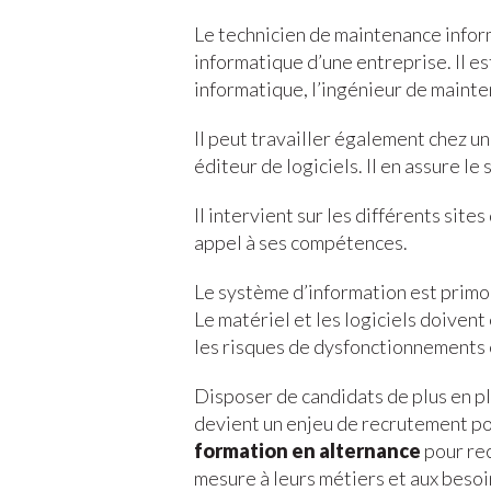
Le technicien de maintenance infor
informatique d’une entreprise. Il es
informatique, l’ingénieur de maint
Il peut travailler également chez u
éditeur de logiciels. Il en assure le
Il intervient sur les différents site
appel à ses compétences.
Le système d’information est primor
Le matériel et les logiciels doiven
les risques de dysfonctionnements 
Disposer de candidats de plus en pl
devient un enjeu de recrutement pou
formation en alternance
pour rec
mesure à leurs métiers et aux besoin