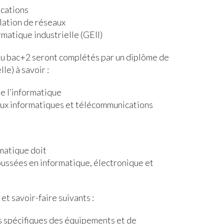
cations
ation de réseaux
matique industrielle (GEII)
au bac+2 seront complétés par un diplôme de
le) à savoir :
e l’informatique
aux informatiques et télécommunications
matique doit
oussées en informatique, électronique et
et savoir-faire suivants :
s spécifiques des équipements et de