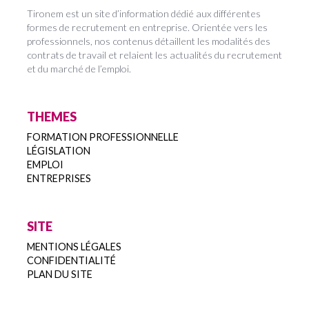
Tironem est un site d’information dédié aux différentes
formes de recrutement en entreprise. Orientée vers les
professionnels, nos contenus détaillent les modalités des
contrats de travail et relaient les actualités du recrutement
et du marché de l’emploi.
THEMES
FORMATION PROFESSIONNELLE
LÉGISLATION
EMPLOI
ENTREPRISES
SITE
MENTIONS LÉGALES
CONFIDENTIALITÉ
PLAN DU SITE