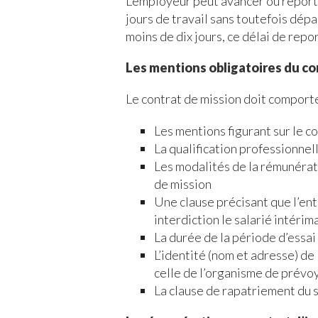
L’employeur peut avancer ou reporter
jours de travail sans toutefois dépa
moins de dix jours, ce délai de repor
Les mentions obligatoires du co
Le contrat de mission doit comporte
Les mentions figurant sur le c
La qualification professionnell
Les modalités de la rémunérati
de mission
Une clause précisant que l’ent
interdiction le salarié intérima
La durée de la période d’essai
L’identité (nom et adresse) de
celle de l’organisme de prévo
La clause de rapatriement du s