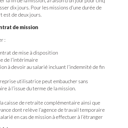
 la fin de la mission, à raison d’un jour pour cinq
sser dix jours. Pour les missions d’une durée de
t est de deux jours.
ntrat de mission
r :
ontrat de mise à disposition
e de l’intérimaire
on à devoir au salarié incluant l’indemnité de fin
reprise utilisatrice peut embaucher sans
ire à l’issue du terme de la mission.
 la caisse de retraite complémentaire ainsi que
yance dont relève l’agence de travail temporaire
alarié en cas de mission à effectuer à l’étranger