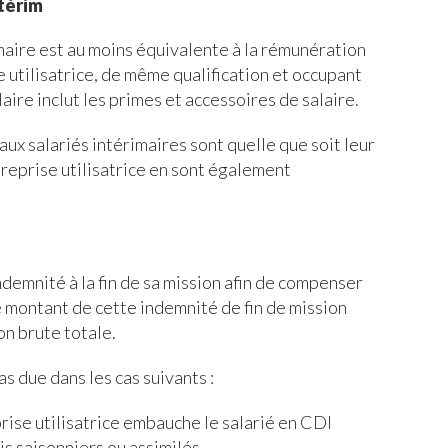
térim
maire est au moins équivalente à la rémunération
e utilisatrice, de même qualification et occupant
ire inclut les primes et accessoires de salaire.
aux salariés intérimaires sont quelle que soit leur
ntreprise utilisatrice en sont également
ndemnité à la fin de sa mission afin de compenser
Le montant de cette indemnité de fin de mission
n brute totale.
s due dans les cas suivants :
eprise utilisatrice embauche le salarié en CDI
s saisonniers ou assimilés