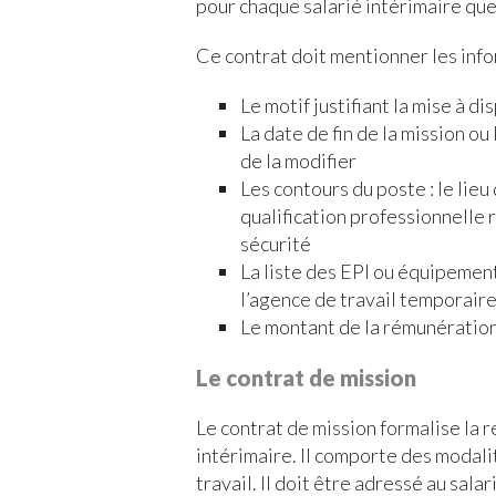
pour chaque salarié intérimaire que 
Ce contrat doit mentionner les info
Le motif justifiant la mise à di
La date de fin de la mission ou 
de la modifier
Les contours du poste : le lieu 
qualification professionnelle r
sécurité
La liste des EPI ou équipement
l’agence de travail temporaire
Le montant de la rémunération 
Le contrat de mission
Le contrat de mission formalise la r
intérimaire. Il comporte des modali
travail. Il doit être adressé au sala