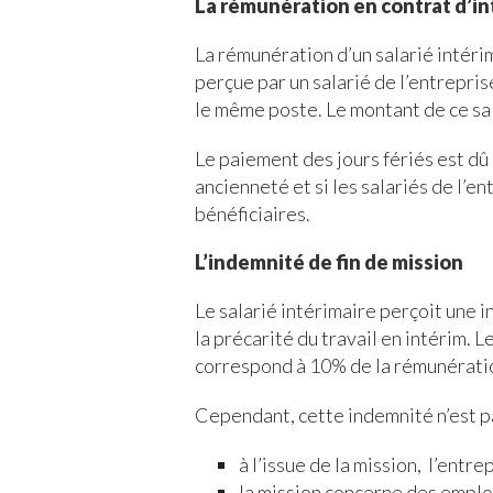
La rémunération en contrat d’in
La rémunération d’un salarié intéri
perçue par un salarié de l’entrepris
le même poste. Le montant de ce sala
Le paiement des jours fériés est dû 
ancienneté et si les salariés de l’e
bénéficiaires.
L’indemnité de fin de mission
Le salarié intérimaire perçoit une i
la précarité du travail en intérim. 
correspond à 10% de la rémunératio
Cependant, cette indemnité n’est pa
à l’issue de la mission, l’entr
la mission concerne des emploi