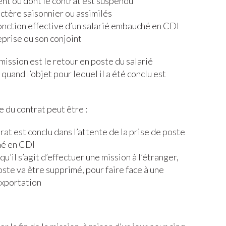
ent ou dont le contrat est suspendu
ctère saisonnier ou assimilés
fonction effective d’un salarié embauché en CDI
eprise ou son conjoint
mission est le retour en poste du salarié
quand l’objet pour lequel il a été conclu est
 du contrat peut être :
rat est conclu dans l’attente de la prise de poste
hé en CDI
u’il s’agit d’effectuer une mission à l’étranger,
oste va être supprimé, pour faire face à une
exportation