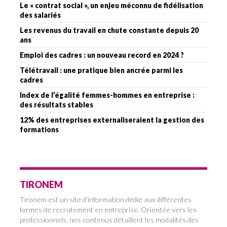
Le « contrat social », un enjeu méconnu de fidélisation
des salariés
Les revenus du travail en chute constante depuis 20
ans
Emploi des cadres : un nouveau record en 2024 ?
Télétravail : une pratique bien ancrée parmi les
cadres
Index de l’égalité femmes-hommes en entreprise :
des résultats stables
12% des entreprises externaliseraient la gestion des
formations
TIRONEM
Tironem est un site d’information dédié aux différentes
formes de recrutement en entreprise. Orientée vers les
professionnels, nos contenus détaillent les modalités des