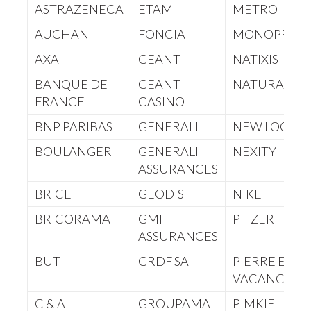
ASTRAZENECA
ETAM
METRO
AUCHAN
FONCIA
MONOPRIX
AXA
GEANT
NATIXIS
BANQUE DE
GEANT
NATURALIA
FRANCE
CASINO
BNP PARIBAS
GENERALI
NEW LOOK
BOULANGER
GENERALI
NEXITY
ASSURANCES
BRICE
GEODIS
NIKE
BRICORAMA
GMF
PFIZER
ASSURANCES
BUT
GRDF SA
PIERRE ET
VACANCES
C & A
GROUPAMA
PIMKIE