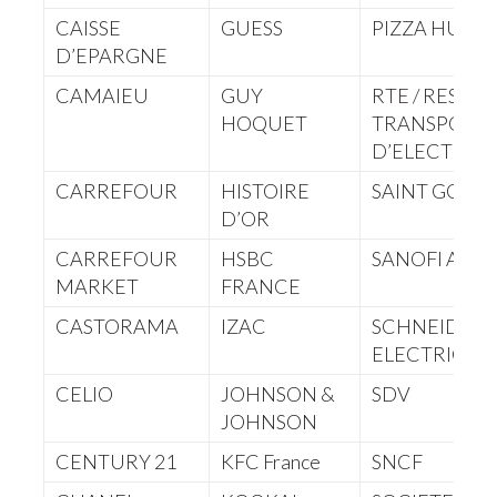
CAISSE
GUESS
PIZZA HUT
D’EPARGNE
CAMAIEU
GUY
RTE / RESEA
HOQUET
TRANSPORT
D’ELECTRICI
CARREFOUR
HISTOIRE
SAINT GOBA
D’OR
CARREFOUR
HSBC
SANOFI AVEN
MARKET
FRANCE
CASTORAMA
IZAC
SCHNEIDER
ELECTRIC
CELIO
JOHNSON &
SDV
JOHNSON
CENTURY 21
KFC France
SNCF