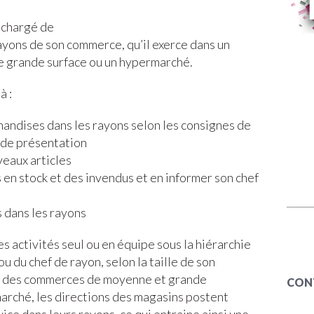
 chargé de
ayons de son commerce, qu’il exerce dans un
e grande surface ou un hypermarché.
à :
handises dans les rayons selon les consignes de
 de présentation
eaux articles
s en stock et des invendus et en informer son chef
s dans les rayons
s activités seul ou en équipe sous la hiérarchie
u du chef de rayon, selon la taille de son
n des commerces de moyenne et grande
CON
 marché, les directions des magasins postent