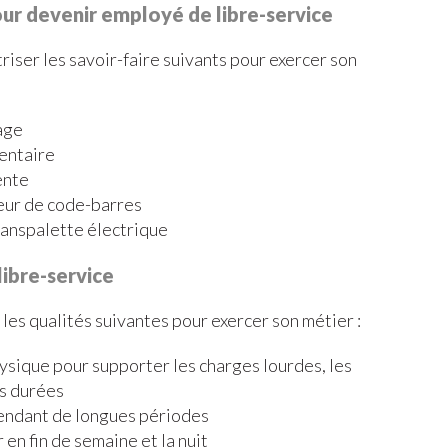
ur devenir employé de libre-service
riser les savoir-faire suivants pour exercer son
age
ventaire
ente
teur de code-barres
ranspalette électrique
libre-service
les qualités suivantes pour exercer son métier :
ysique pour supporter les charges lourdes, les
es durées
pendant de longues périodes
 en fin de semaine et la nuit