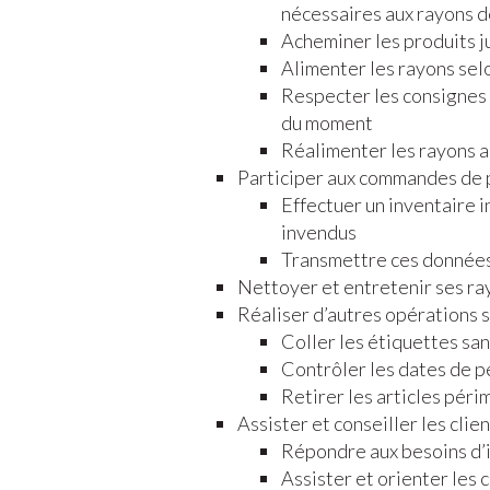
nécessaires aux rayons 
Acheminer les produits j
Alimenter les rayons sel
Respecter les consignes 
du moment
Réalimenter les rayons a
Participer aux commandes de 
Effectuer un inventaire i
invendus
Transmettre ces données
Nettoyer et entretenir ses ra
Réaliser d’autres opérations su
Coller les étiquettes sa
Contrôler les dates de p
Retirer les articles pér
Assister et conseiller les clie
Répondre aux besoins d’i
Assister et orienter les 