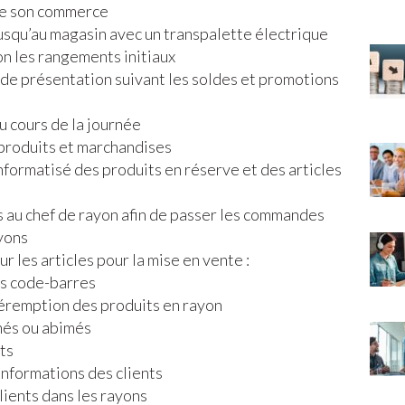
de son commerce
usqu’au magasin avec un transpalette électrique
on les rangements initiaux
de présentation suivant les soldes et promotions
u cours de la journée
produits et marchandises
nformatisé des produits en réserve et des articles
 au chef de rayon afin de passer les commandes
yons
r les articles pour la mise en vente :
ns code-barres
éremption des produits en rayon
imés ou abimés
nts
nformations des clients
clients dans les rayons