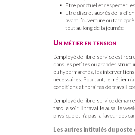
Etre ponctuel et respecter les
Etre discret auprès de la clien
avant l’ouverture ou tard aprè
tout au long de la journée
Un métier en tension
L’employé de libre-service est recru
dans les petites ou grandes struct
ou hypermarchés, les interventions 
nécessaires. Pourtant, le métier n’a
conditions et horaires de travail co
L’employé de libre-service démarre 
tard le soir. Il travaille aussi le we
physique et n’a pas la faveur des ca
Les autres intitulés du poste