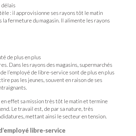
 délais
tèle : il approvisionne ses rayons tôt le matin
s la fermeture du magasin. Il alimente les rayons
té de plus en plus
ures. Dans les rayons des magasins, supermarchés
de l’employé de libre-service sont de plus en plus
ttire pas les jeunes, souvent en raison de ses
ntraignants.
en effet sa mission très tôt le matin et termine
ekend. Le travail est, de par sa nature, très
ndidatures, mettant ainsi le secteur en tension.
 d’employé libre-service