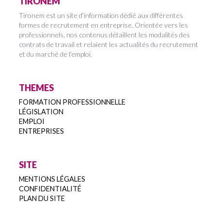
TIRONEM
Tironem est un site d’information dédié aux différentes
formes de recrutement en entreprise. Orientée vers les
professionnels, nos contenus détaillent les modalités des
contrats de travail et relaient les actualités du recrutement
et du marché de l’emploi.
THEMES
FORMATION PROFESSIONNELLE
LÉGISLATION
EMPLOI
ENTREPRISES
SITE
MENTIONS LÉGALES
CONFIDENTIALITÉ
PLAN DU SITE