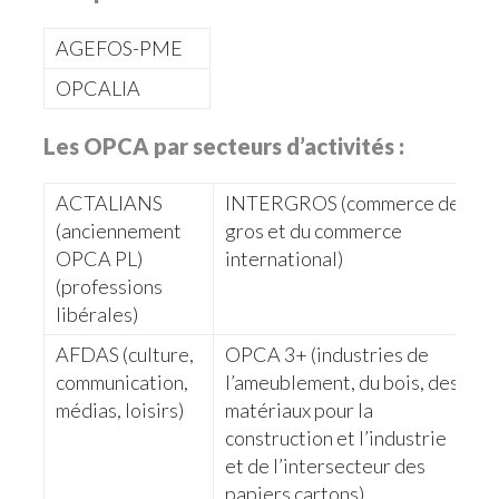
AGEFOS-PME
OPCALIA
Les OPCA par secteurs d’activités :
ACTALIANS
INTERGROS (commerce de
U
(anciennement
gros et du commerce
(
OPCA PL)
international)
s
(professions
libérales)
AFDAS (culture,
OPCA 3+ (industries de
A
communication,
l’ameublement, du bois, des
(
médias, loisirs)
matériaux pour la
g
construction et l’industrie
d
et de l’intersecteur des
i
papiers cartons)
f