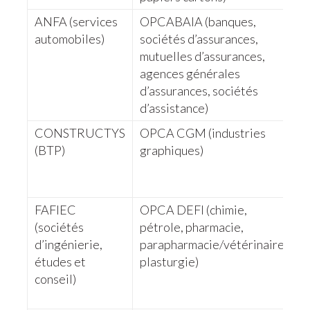
ANFA (services
OPCABAIA (banques,
A
automobiles)
sociétés d’assurances,
(
mutuelles d’assurances,
m
agences générales
a
d’assurances, sociétés
d’assistance)
CONSTRUCTYS
OPCA CGM (industries
U
(BTP)
graphiques)
S
B
F
FAFIEC
OPCA DEFI (chimie,
O
(sociétés
pétrole, pharmacie,
(
d’ingénierie,
parapharmacie/vétérinaire,
P
études et
plasturgie)
a
conseil)
I
F