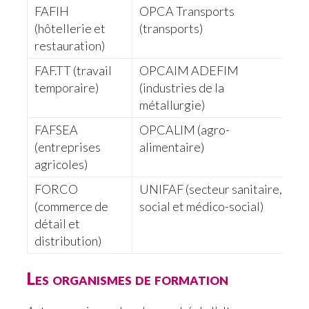
FAFIH
OPCA Transports
A
(hôtellerie et
(transports)
c
restauration)
m
FAF.TT (travail
OPCAIM ADEFIM
F
temporaire)
(industries de la
(
métallurgie)
a
FAFSEA
OPCALIM (agro-
O
(entreprises
alimentaire)
a
agricoles)
FORCO
UNIFAF (secteur sanitaire,
U
(commerce de
social et médico-social)
s
détail et
m
distribution)
Les organismes de formation