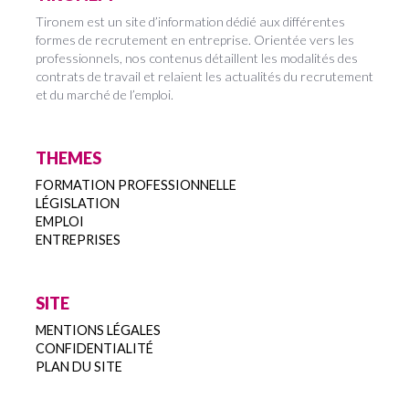
Tironem est un site d’information dédié aux différentes
formes de recrutement en entreprise. Orientée vers les
professionnels, nos contenus détaillent les modalités des
contrats de travail et relaient les actualités du recrutement
et du marché de l’emploi.
THEMES
FORMATION PROFESSIONNELLE
LÉGISLATION
EMPLOI
ENTREPRISES
SITE
MENTIONS LÉGALES
CONFIDENTIALITÉ
PLAN DU SITE