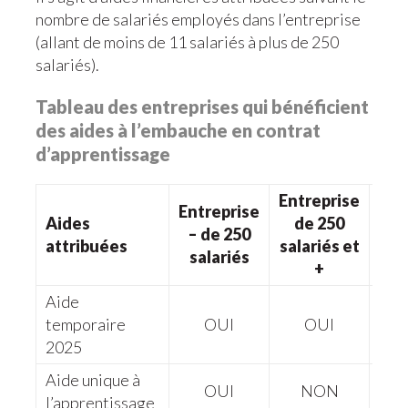
nombre de salariés employés dans l’entreprise
(allant de moins de 11 salariés à plus de 250
salariés).
Tableau des entreprises qui bénéficient
des aides à l’embauche en contrat
d’apprentissage
Entreprise
Entreprise
Aides
de 250
– de 250
Mo
attribuées
salariés et
salariés
+
Aide
Ma
temporaire
OUI
OUI
6
2025
Aide unique à
Ma
OUI
NON
l’apprentissage
7