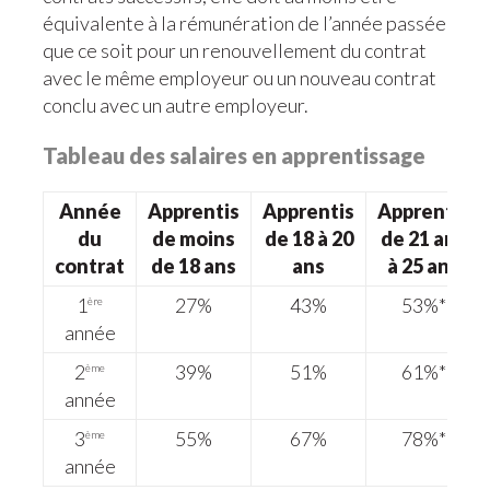
équivalente à la rémunération de l’année passée
que ce soit pour un renouvellement du contrat
avec le même employeur ou un nouveau contrat
conclu avec un autre employeur.
Tableau des salaires en apprentissage
Année
Apprentis
Apprentis
Apprentis
du
de moins
de 18 à 20
de 21 ans
contrat
de 18 ans
ans
à 25 ans
1
27%
43%
53%*
ère
année
2
39%
51%
61%*
ème
année
3
55%
67%
78%*
ème
année