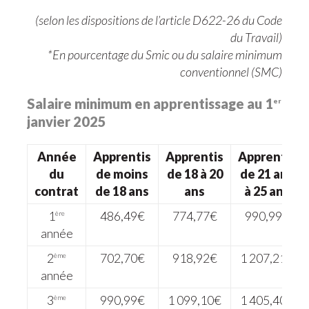
(selon les dispositions de l’article D622-26 du Code
du Travail)
*En pourcentage du Smic ou du salaire minimum
conventionnel (SMC)
Salaire minimum en apprentissage au 1
er
janvier 2025
Année
Apprentis
Apprentis
Apprentis
du
de moins
de 18 à 20
de 21 ans
contrat
de 18 ans
ans
à 25 ans
1
486,49€
774,77€
990,99€
ère
année
2
702,70€
918,92€
1 207,21€
ème
année
3
990,99€
1 099,10€
1 405,40€
ème